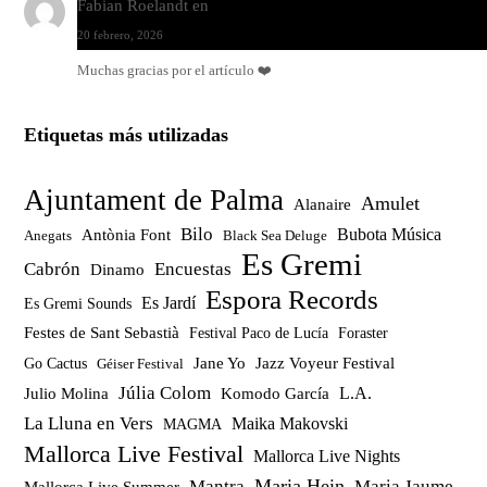
Fabian Roelandt
en
Amar el vinilo, amar a Fabian Roelandt
20 febrero, 2026
Muchas gracias por el artículo ❤️
Etiquetas más utilizadas
Ajuntament de Palma
Amulet
Alanaire
Bilo
Bubota Música
Antònia Font
Anegats
Black Sea Deluge
Es Gremi
Cabrón
Encuestas
Dinamo
Espora Records
Es Jardí
Es Gremi Sounds
Festes de Sant Sebastià
Festival Paco de Lucía
Foraster
Jazz Voyeur Festival
Jane Yo
Go Cactus
Géiser Festival
Júlia Colom
Julio Molina
Komodo García
L.A.
La Lluna en Vers
Maika Makovski
MAGMA
Mallorca Live Festival
Mallorca Live Nights
Maria Hein
Mantra
Maria Jaume