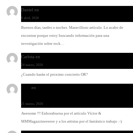
Daniel
en
Rock y reguetón: agua y aceite
9 abril, 2026
Buenos días, tardes o noches. Maravilloso artículo. Lo acabo de
encontrar porque estoy buscando información para una
investigación sobre rock…
Carlota
en
O-ERRA pone a bailar al Teatre de Lloseta
24 marzo, 2026
¿Cuando harán el proximo concierto OR?
Santi
en
Modo Ritmo de Melohman y Paco Colombàs: pand
y ximbomba
21 marzo, 2026
Awesome !!! Enhorabuena por el artículo Víctor &
MMMagazzineeeeee y a los artistas por el fantástico trabajo :-)