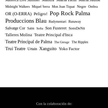
Mallorca Live Summer
Miquel Serra
Mon Joan Tiquat
Negre
Ombra
Midnight Walkers
Pop Rock Palma
OR (O-ERRA)
Peligro!
Produccions Blau
Rudymentari
Runaway
Son Fusteret
Salvatge Cor
SonsDeNit
Saïm
Sofia
Talleres Molina
Teatre Principal d'Inca
Teatre Principal de Palma
The Ripples
The Greuge
Trui Teatre
Xanguito
Yoko Factor
Urtain
Con la colaboración de: