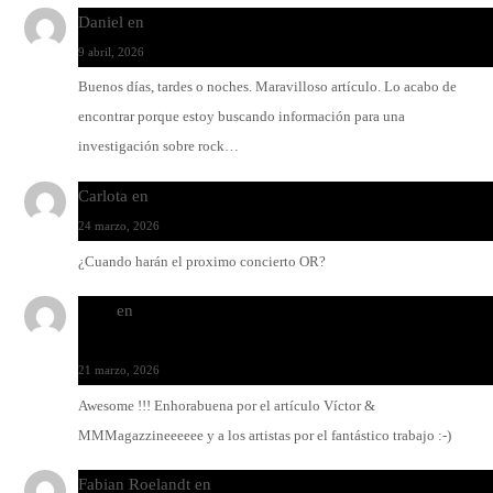
Daniel
en
Rock y reguetón: agua y aceite
9 abril, 2026
Buenos días, tardes o noches. Maravilloso artículo. Lo acabo de
encontrar porque estoy buscando información para una
investigación sobre rock…
Carlota
en
O-ERRA pone a bailar al Teatre de Lloseta
24 marzo, 2026
¿Cuando harán el proximo concierto OR?
Santi
en
Modo Ritmo de Melohman y Paco Colombàs: pand
y ximbomba
21 marzo, 2026
Awesome !!! Enhorabuena por el artículo Víctor &
MMMagazzineeeeee y a los artistas por el fantástico trabajo :-)
Fabian Roelandt
en
Amar el vinilo, amar a Fabian Roelandt