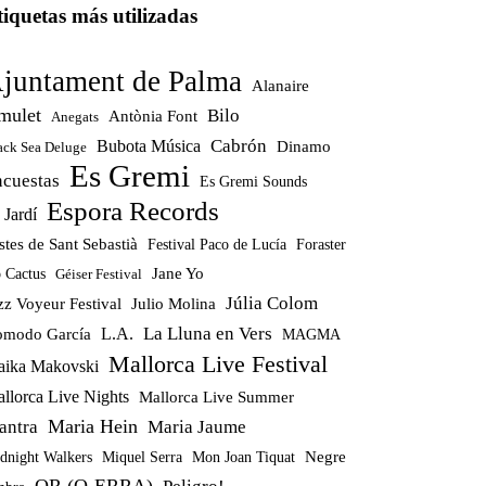
tiquetas más utilizadas
juntament de Palma
Alanaire
mulet
Bilo
Antònia Font
Anegats
Cabrón
Bubota Música
Dinamo
ack Sea Deluge
Es Gremi
ncuestas
Es Gremi Sounds
Espora Records
 Jardí
stes de Sant Sebastià
Festival Paco de Lucía
Foraster
Jane Yo
 Cactus
Géiser Festival
Júlia Colom
zz Voyeur Festival
Julio Molina
La Lluna en Vers
modo García
L.A.
MAGMA
Mallorca Live Festival
ika Makovski
llorca Live Nights
Mallorca Live Summer
Maria Hein
antra
Maria Jaume
Miquel Serra
Mon Joan Tiquat
Negre
dnight Walkers