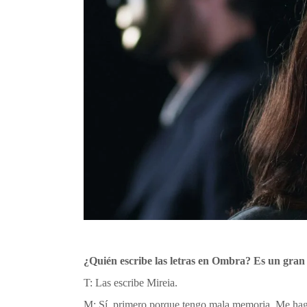
¿Quién escribe las letras en Ombra? Es un gran 
T: Las escribe Mireia.
M: Sí, primero porque tengo mala memoria. Me hago e