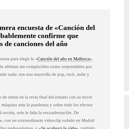
mera encuesta de «Canción del
obablemente confirme que
s de canciones del año
esta para elegir la «
Canción del año en Mallorca»
,
 Se afirman tan complacidos como sorprendidos por
ende nada: son una maravilla de pop, rock, indie y
de entrar en la recta final del estudio con su tercer
 la máquina ante la pandemia y sobre todo los efectos
á escrita, solo le falta la encuadernación. De
l»
, con un extraordinario videoclip rodado en Madrid
ellas poderosísimas, y
«Se acabará la vida»
, también