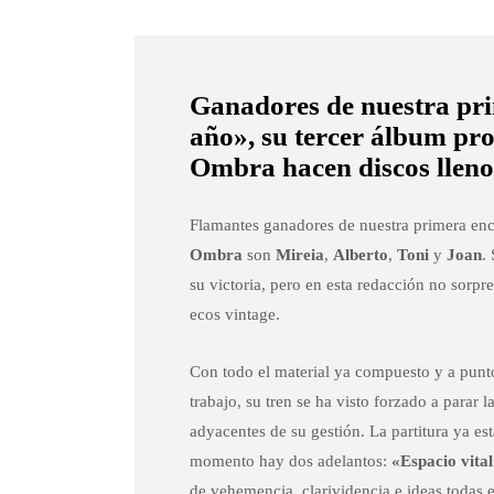
Ganadores de nuestra pri
año», su tercer álbum pr
Ombra hacen discos lleno
Flamantes ganadores de nuestra primera encu
Ombra
son
Mireia
,
Alberto
,
Toni
y
Joan
.
su victoria, pero en esta redacción no sorpr
ecos vintage.
Con todo el material ya compuesto y a punto 
trabajo, su tren se ha visto forzado a parar
adyacentes de su gestión. La partitura ya est
momento hay dos adelantos:
«Espacio vita
de vehemencia, clarividencia e ideas todas 