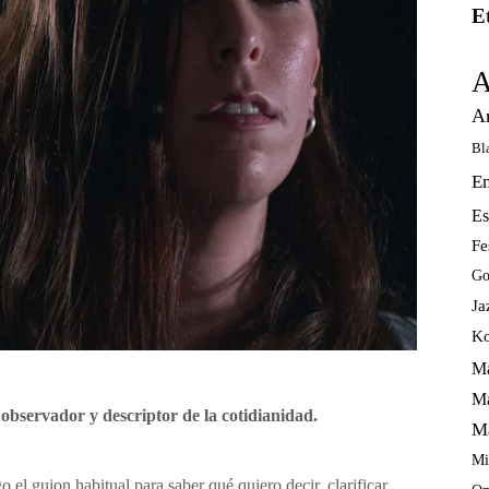
E
A
A
Bl
E
Es
Fe
Go
Ja
Ko
Ma
Ma
observador y descriptor de la cotidianidad.
M
Mi
l guion habitual para saber qué quiero decir, clarificar