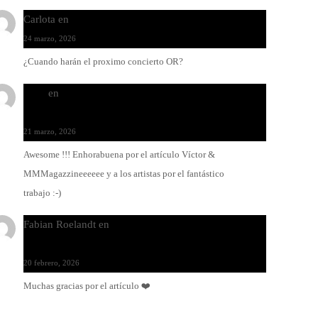
Carlota
en
O-ERRA pone a bailar al Teatre de Lloseta
24 marzo, 2026
¿Cuando harán el proximo concierto OR?
Santi
en
Modo Ritmo de Melohman y Paco Colombàs:
pandeiro y ximbomba
21 marzo, 2026
Awesome !!! Enhorabuena por el artículo Víctor &
MMMagazzineeeeee y a los artistas por el fantástico
trabajo :-)
Fabian Roelandt
en
Amar el vinilo, amar a Fabian
Roelandt
20 febrero, 2026
Muchas gracias por el artículo ❤️