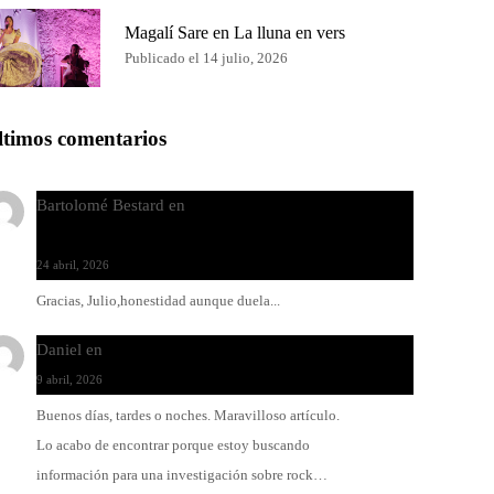
Magalí Sare en La lluna en vers
Publicado el 14 julio, 2026
ltimos comentarios
Bartolomé Bestard
en
Los Increíbles Autómatas, entre
la herida y la belleza
24 abril, 2026
Gracias, Julio,honestidad aunque duela...
Daniel
en
Rock y reguetón: agua y aceite
9 abril, 2026
Buenos días, tardes o noches. Maravilloso artículo.
Lo acabo de encontrar porque estoy buscando
información para una investigación sobre rock…