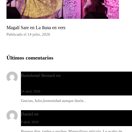
Magalí Sare en La lluna en vers
Publicado el 14 julio, 2026
Últimos comentarios
Bartolomé Bestard
en
Los Increíbles Autómatas, entre la her
y la belleza
24 abril, 2026
Gracias, Julio,honestidad aunque duela...
Daniel
en
Rock y reguetón: agua y aceite
9 abril, 2026
Buenos días, tardes o noches. Maravilloso artículo. Lo acabo de