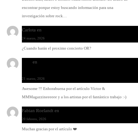
encontrar porque estoy buscando información para una
investigación sobre rock…
Carlota
en
O-ERRA pone a bailar al Teatre de Lloseta
24 marzo, 2026
¿Cuando harán el proximo concierto OR?
Santi
en
Modo Ritmo de Melohman y Paco Colombàs: pand
y ximbomba
21 marzo, 2026
Awesome !!! Enhorabuena por el artículo Víctor &
MMMagazzineeeeee y a los artistas por el fantástico trabajo :-)
Fabian Roelandt
en
Amar el vinilo, amar a Fabian Roelandt
20 febrero, 2026
Muchas gracias por el artículo ❤️