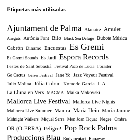
Etiquetas más utilizadas
Ajuntament de Palma
Amulet
Alanaire
Bilo
Bubota Música
Antònia Font
Anegats
Black Sea Deluge
Es Gremi
Cabrón
Encuestas
Dinamo
Espora Records
Es Jardí
Es Gremi Sounds
Festes de Sant Sebastià
Festival Paco de Lucía
Foraster
Jazz Voyeur Festival
Jane Yo
Go Cactus
Géiser Festival
Júlia Colom
Julio Molina
Komodo García
L.A.
La Lluna en Vers
Maika Makovski
MAGMA
Mallorca Live Festival
Mallorca Live Nights
Maria Hein
Mantra
Maria Jaume
Mallorca Live Summer
Miquel Serra
Mon Joan Tiquat
Negre
Ombra
Midnight Walkers
Pop Rock Palma
OR (O-ERRA)
Peligro!
Produccions Blau
Rudymentari
Runaway