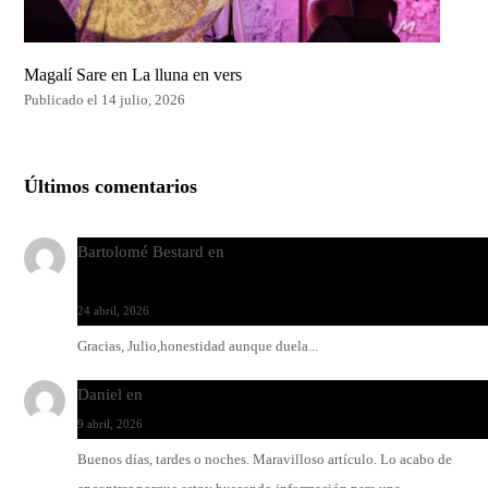
Magalí Sare en La lluna en vers
Publicado el 14 julio, 2026
Últimos comentarios
Bartolomé Bestard
en
Los Increíbles Autómatas, entre la her
y la belleza
24 abril, 2026
Gracias, Julio,honestidad aunque duela...
Daniel
en
Rock y reguetón: agua y aceite
9 abril, 2026
Buenos días, tardes o noches. Maravilloso artículo. Lo acabo de