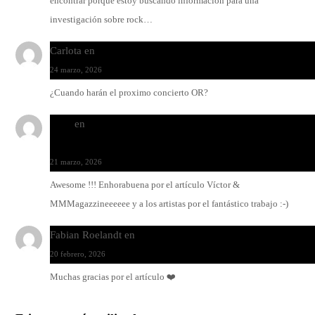
encontrar porque estoy buscando información para una
investigación sobre rock…
Carlota
en
O-ERRA pone a bailar al Teatre de Lloseta
24 marzo, 2026
¿Cuando harán el proximo concierto OR?
Santi
en
Modo Ritmo de Melohman y Paco Colombàs: pand
y ximbomba
21 marzo, 2026
Awesome !!! Enhorabuena por el artículo Víctor &
MMMagazzineeeeee y a los artistas por el fantástico trabajo :-)
Fabian Roelandt
en
Amar el vinilo, amar a Fabian Roelandt
20 febrero, 2026
Muchas gracias por el artículo ❤️