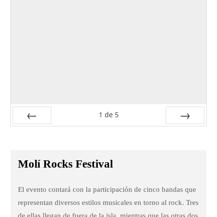
1
de
5
Anterior
Siguiente
Molí Rocks Festival
El evento contará con la participación de cinco bandas que
representan diversos estilos musicales en torno al rock. Tres
de ellas llegan de fuera de la isla, mientras que las otras dos