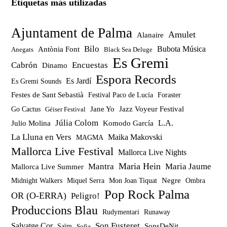
Etiquetas más utilizadas
Ajuntament de Palma
Amulet
Alanaire
Bilo
Bubota Música
Antònia Font
Anegats
Black Sea Deluge
Es Gremi
Cabrón
Encuestas
Dinamo
Espora Records
Es Jardí
Es Gremi Sounds
Festes de Sant Sebastià
Festival Paco de Lucía
Foraster
Jazz Voyeur Festival
Jane Yo
Go Cactus
Géiser Festival
Júlia Colom
Julio Molina
Komodo García
L.A.
La Lluna en Vers
Maika Makovski
MAGMA
Mallorca Live Festival
Mallorca Live Nights
Maria Hein
Mantra
Maria Jaume
Mallorca Live Summer
Miquel Serra
Mon Joan Tiquat
Negre
Ombra
Midnight Walkers
Pop Rock Palma
OR (O-ERRA)
Peligro!
Produccions Blau
Rudymentari
Runaway
Son Fusteret
Salvatge Cor
SonsDeNit
Saïm
Sofia