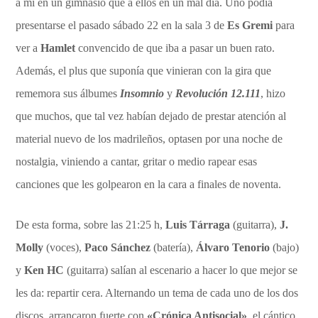
a mí en un gimnasio que a ellos en un mal día. Uno podía
presentarse el pasado sábado 22 en la sala 3 de
Es Gremi
para
ver a
Hamlet
convencido de que iba a pasar un buen rato.
Además, el plus que suponía que vinieran con la gira que
rememora sus álbumes
Insomnio
y
Revolución 12.111
, hizo
que muchos, que tal vez habían dejado de prestar atención al
material nuevo de los madrileños, optasen por una noche de
nostalgia, viniendo a cantar, gritar o medio rapear esas
canciones que les golpearon en la cara a finales de noventa.
De esta forma, sobre las 21:25 h,
Luis Tárraga
(guitarra),
J.
Molly
(voces),
Paco Sánchez
(batería),
Álvaro Tenorio
(bajo)
y
Ken HC
(guitarra) salían al escenario a hacer lo que mejor se
les da: repartir cera. Alternando un tema de cada uno de los dos
discos, arrancaron fuerte con
«Crónica Antisocial»
, el cántico