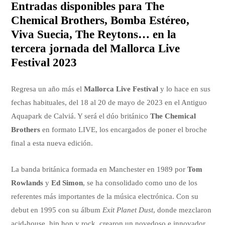
Entradas disponibles para The
Chemical Brothers, Bomba Estéreo,
Viva Suecia, The Reytons… en la
tercera jornada del Mallorca Live
Festival 2023
Regresa un año más el
Mallorca Live Festival
y lo hace en sus
fechas habituales, del 18 al 20 de mayo de 2023 en el Antiguo
Aquapark de Calviá. Y será el dúo británico
The Chemical
Brothers
en formato LIVE, los encargados de poner el broche
final a esta nueva edición.
La banda británica formada en Manchester en 1989 por
Tom
Rowlands
y
Ed Simon
, se ha consolidado como uno de los
referentes más importantes de la música electrónica. Con su
debut en 1995 con su álbum
Exit Planet Dust
, donde mezclaron
acid-house, hip hop y rock, crearon un novedoso e innovador