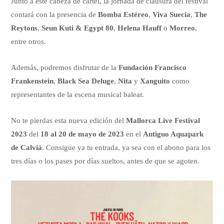
Junto a este cabeza de cartel, la jornada de clausura del festival
contará con la presencia de
Bomba Estéreo
,
Viva Suecia
,
The
Reytons
,
Seun Kuti & Egypt 80
,
Helena Hauff
o
Morreo
,
entre otros.
Además, podremos disfrutar de la
Fundación Francisco
Frankenstein
,
Black Sea Deluge
,
Nita
y
Xanguito
como
representantes de la escena musical balear.
No te pierdas esta nueva edición del
Mallorca Live Festival
2023
del
18 al 20 de mayo de 2023
en el
Antiguo Aquapark
de Calviá
. Consigue ya tu entrada, ya sea con el abono para los
tres días o los pases por días sueltos, antes de que se agoten.