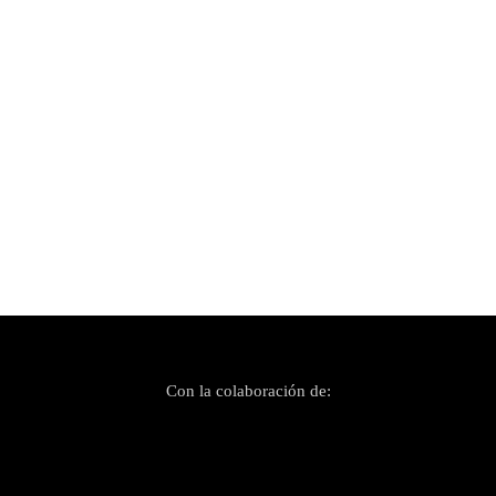
«Last Flight Before Extinction» no es un disco fácil.
Exige atención y una mente abierta, pero la
recompensa está más que justificada...
Con la colaboración de: