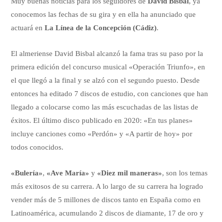
Muy buenas noticias para los seguidores de
David Bisbal
, ya
conocemos las fechas de su gira y en ella ha anunciado que
actuará en
La Línea de la Concepción (Cádiz)
.
El almeriense David Bisbal alcanzó la fama tras su paso por la
primera edición del concurso musical «Operación Triunfo», en
el que llegó a la final y se alzó con el segundo puesto. Desde
entonces ha editado 7 discos de estudio, con canciones que han
llegado a colocarse como las más escuchadas de las listas de
éxitos. El último disco publicado en 2020: «En tus planes»
incluye canciones como «Perdón» y «A partir de hoy» por
todos conocidos.
«Bulería»
,
«Ave María»
y
«Diez mil maneras»
, son los temas
más exitosos de su carrera. A lo largo de su carrera ha logrado
vender más de 5 millones de discos tanto en España como en
Latinoamérica, acumulando 2 discos de diamante, 17 de oro y