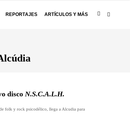
REPORTAJES
ARTÍCULOS Y MÁS
’Alcúdia
evo disco
N.S.C.A.L.H.
de folk y rock psicodélico, llega a Alcudia para