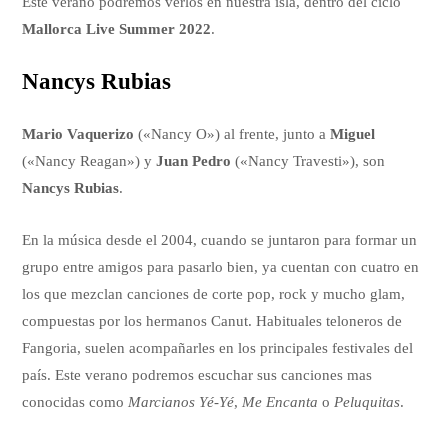
Este verano podremos verlos en nuestra isla, dentro del ciclo
Mallorca Live Summer 2022
.
Nancys Rubias
Mario Vaquerizo
(«Nancy O») al frente, junto a
Miguel
(«Nancy Reagan») y
Juan Pedro
(«Nancy Travesti»), son
Nancys Rubias
.
En la música desde el 2004, cuando se juntaron para formar un
grupo entre amigos para pasarlo bien, ya cuentan con cuatro en
los que mezclan canciones de corte pop, rock y mucho glam,
compuestas por los hermanos Canut. Habituales teloneros de
Fangoria, suelen acompañarles en los principales festivales del
país. Este verano podremos escuchar sus canciones mas
conocidas como
Marcianos Yé-Yé
,
Me Encanta
o
Peluquitas
.