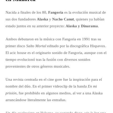
Nacida a finales de los 80,
Fangoria
es la evolución musical de
sus dos fundadores
Alaska
y
Nacho Canut
, quienes ya habían
estado juntos en su anterior proyecto:
Alaska y Dinarama
.
Ambos debutaron en la música con Fangoria en 1991 tras su
primer disco
Salto Mortal
editado por la discográfica Hispavox.
El acic house es el originario sonido de Fangoria, aunque con el
tiempo evolucionó tras la fusión con diversos sonidos
provenientes de otros géneros musicales.
Una revista centrada en el cine gore fue la inspiración para el
nombre del dúo. En el primer videoclip de la banda
En mi
prisión
, fue prohibido en algunos medios, al ver a una Alaska
arrancándose literalmente las entrañas.
Un día cualquiera en Vulcano
, su segundo disco, vio la luz una