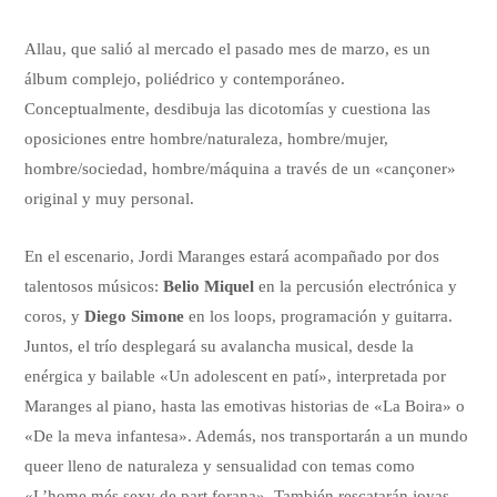
Allau, que salió al mercado el pasado mes de marzo, es un
álbum complejo, poliédrico y contemporáneo.
Conceptualmente, desdibuja las dicotomías y cuestiona las
oposiciones entre hombre/naturaleza, hombre/mujer,
hombre/sociedad, hombre/máquina a través de un «cançoner»
original y muy personal.
En el escenario, Jordi Maranges estará acompañado por dos
talentosos músicos:
Belio Miquel
en la percusión electrónica y
coros, y
Diego Simone
en los loops, programación y guitarra.
Juntos, el trío desplegará su avalancha musical, desde la
enérgica y bailable «Un adolescent en patí», interpretada por
Maranges al piano, hasta las emotivas historias de «La Boira» o
«De la meva infantesa». Además, nos transportarán a un mundo
queer lleno de naturaleza y sensualidad con temas como
«L’home més sexy de part forana». También rescatarán joyas