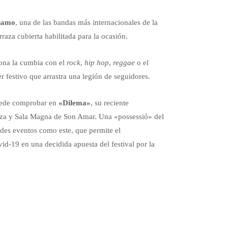
namo
, una de las bandas más internacionales de la
erraza cubierta habilitada para la ocasión.
iona la cumbia con el
rock
,
hip hop
,
reggae
o el
 festivo que arrastra una legión de seguidores.
uede comprobar en
«Dilema»
, su reciente
raza y Sala Magna de Son Amar. Una «possessió» del
ndes eventos como este, que permite el
id-19 en una decidida apuesta del festival por la