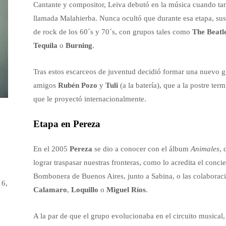
Cantante y compositor, Leiva debutó en la música cuando ta
llamada Malahierba. Nunca ocultó que durante esa etapa, sus
de rock de los 60´s y 70´s, con grupos tales como
The Beatl
Tequila
o
Burning
.
Tras estos escarceos de juventud decidió formar una nuevo 
amigos
Rubén Pozo
y
Tuli
(a la batería), que a la postre te
que le proyectó internacionalmente.
Etapa en Pereza
En el 2005
Pereza
se dio a conocer con el álbum
Animales
, 
lograr traspasar nuestras fronteras, como lo acredita el conci
Bombonera de Buenos Aires, junto a Sabina, o las colaboracion
 6,
Calamaro
,
Loquillo
o
Miguel Ríos
.
A la par de que el grupo evolucionaba en el circuito musica