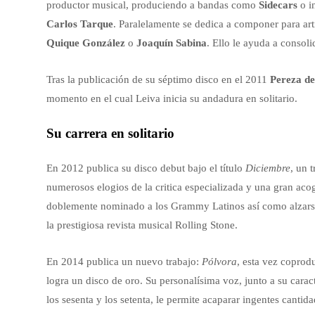
productor musical, produciendo a bandas como
Sidecars
o i
Carlos Tarque
. Paralelamente se dedica a componer para ar
Quique González
o
Joaquín Sabina
. Ello le ayuda a consol
Tras la publicación de su séptimo disco en el 2011
Pereza de
momento en el cual Leiva inicia su andadura en solitario.
Su carrera en solitario
En 2012 publica su disco debut bajo el título
Diciembre
, un 
numerosos elogios de la critica especializada y una gran acogi
doblemente nominado a los Grammy Latinos así como alzarse
la prestigiosa revista musical Rolling Stone.
En 2014 publica un nuevo trabajo:
Pólvora
, esta vez coprod
logra un disco de oro. Su personalísima voz, junto a su cara
los sesenta y los setenta, le permite acaparar ingentes canti