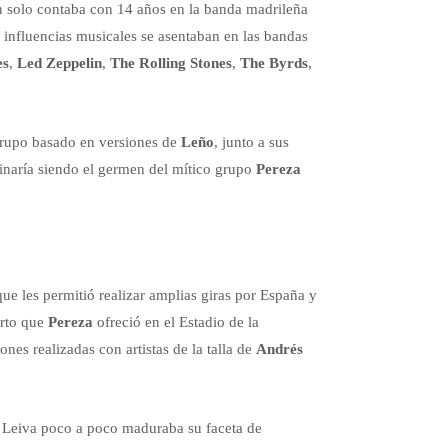
n solo contaba con 14 años en la banda madrileña
 influencias musicales se asentaban en las bandas
es
,
Led Zeppelin
,
The Rolling Stones
,
The Byrds
,
grupo basado en versiones de
Leño
, junto a sus
rminaría siendo el germen del mítico grupo
Pereza
que les permitió realizar amplias giras por España y
erto que
Pereza
ofreció en el Estadio de la
es realizadas con artistas de la talla de
Andrés
l, Leiva poco a poco maduraba su faceta de