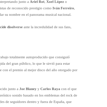
nterpretando junto a
Ariel Rot
,
Xoel López
o
tistas de reconocido prestigio como
Iván Ferreiro
,
idar su nombre en el panorama musical nacional.
cide disolverse
ante la incredulidad de sus fans,
trabajo totalmente autoproducido que consiguió
da del gran público, lo que le sirvió para estar
 con el premio al mejor disco del año otorgado por
ucido junto a
Joe Blaney
y
Carlos Raya
con el que
cterístico sonido basado en los emblemas del rock de
dades de seguidores dentro y fuera de España, que