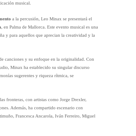
ticación musical.
mento
a la percusión, Leo Minax se presentará el
a
, en Palma de Mallorca. Este evento musical es una
a y para aquellos que aprecian la creatividad y la
e canciones y su enfoque en la originalidad. Con
udio, Minax ha establecido su singular discurso
monías sugerentes y riqueza rítmica, se
.
as fronteras, con artistas como Jorge Drexler,
iones. Además, ha compartido escenario con
istimuño, Francesca Ancarola, Iván Ferreiro, Miguel
.