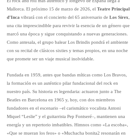
El rock and roll más auténtico y longevo de España llega a
Mallorca. El próximo 15 de marzo de 2026, el
Teatre Principal
d’Inca
vibrará con el concierto del 65 aniversario de
Los Sírex
,
una cita imprescindible para revivir la esencia de un género que
marcó una época y sigue conquistando a nuevas generaciones.
Como antesala, el grupo balear Los Brindis pondrá el ambiente
con su recital de clásicos sixties y temas propios, en una noche
que promete ser un viaje musical inolvidable.
Fundada en 1959, antes que bandas míticas como Los Bravos,
la formación es un auténtico pilar fundacional del rock en
nuestro país. Su historia es legendaria: actuaron junto a The
Beatles en Barcelona en 1965 y, hoy, con dos miembros
fundadores en el escenario –el carismático vocalista Antoni
Miquel “Leslie” y el guitarrista Pep Fontseré–, mantienen una
energía y un repertorio imbatibles. Himnos como «La escoba»,
«Que se mueran los feos» o «Muchacha bonita2 resonarán en