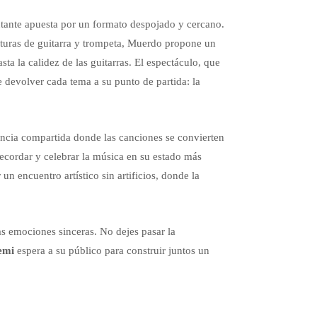
antante apuesta por un formato despojado y cercano.
turas de guitarra y trompeta, Muerdo propone un
sta la calidez de las guitarras. El espectáculo, que
e devolver cada tema a su punto de partida: la
iencia compartida donde las canciones se convierten
 recordar y celebrar la música en su estado más
n encuentro artístico sin artificios, donde la
as emociones sinceras. No dejes pasar la
emi
espera a su público para construir juntos un