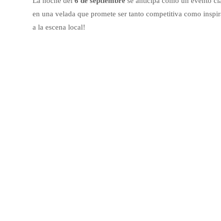
La noche del
6 de septiembre
se anticipa como un evento cla
en una velada que promete ser tanto competitiva como inspir
a la escena local!