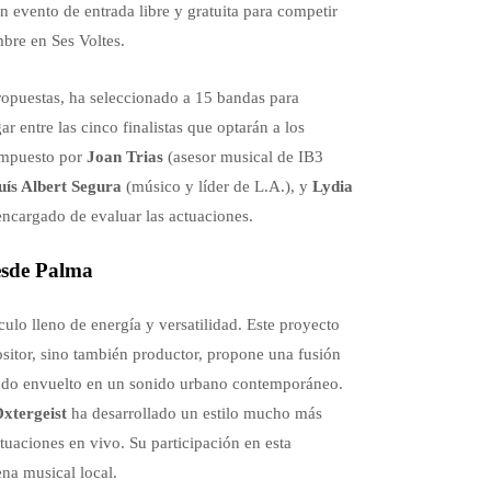
n evento de entrada libre y gratuita para competir
mbre en Ses Voltes.
propuestas, ha seleccionado a 15 bandas para
r entre las cinco finalistas que optarán a los
ompuesto por
Joan Trias
(asesor musical de IB3
uís Albert Segura
(músico y líder de L.A.), y
Lydia
 encargado de evaluar las actuaciones.
esde Palma
ulo lleno de energía y versatilidad. Este proyecto
ositor, sino también productor, propone una fusión
todo envuelto en un sonido urbano contemporáneo.
xtergeist
ha desarrollado un estilo mucho más
tuaciones en vivo. Su participación en esta
ena musical local.