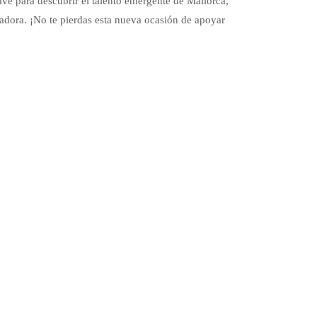
ve para descubrir el talento emergente de Mallorca,
adora. ¡No te pierdas esta nueva ocasión de apoyar