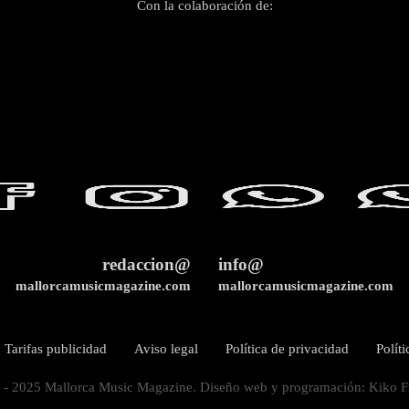
Con la colaboración de:
redaccion@
info@
mallorcamusicmagazine.com
mallorcamusicmagazine.com
Tarifas publicidad
Aviso legal
Política de privacidad
Polít
 - 2025 Mallorca Music Magazine. Diseño web y programación: Kiko F