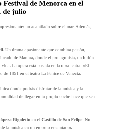
o Festival de Menorca en el
 de julio
mpresionante: un acantilado sobre el mar. Además,
di
. Un drama apasionante que combina pasión,
el ducado de Mantua, donde el protagonista, un bufón
 vida. La ópera está basada en la obra teatral «El
zo de 1851 en el teatro La Fenice de Venecia.
única donde podrás disfrutar de la música y la
omodidad de llegar en tu propio coche hace que sea
a
ópera Rigoletto
en el
Castillo de San Felipe
. No
a de la música en un entorno encantador.