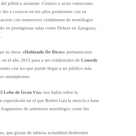
r del público asistente. Cómico y actor valenciano
dio a conocer en los años posteriores con su
 hacerse con numerosos certámenes de monólogos
ado en prestigiosas salas como Deluxe en Zaragoza,
.
 que su show
«Hablando De Ricos»
permaneciera
. en el año 2015 pasa a ser colaborador de
Comedy
zontes con los que puede llegar a un público más
los smartphones.
El Lobo de Gran Vía»
nos habla sobre la
 Un espectáculo en el que Rubén García mezcla a base
s fragmentos de anteriores monólogos como los
s, que gozan de rabiosa actualidad desbordan