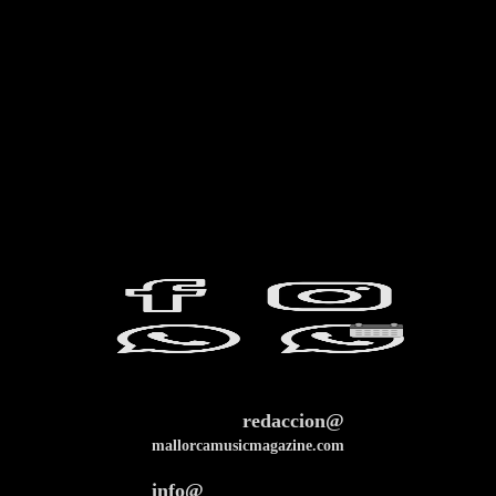
redaccion@
mallorcamusicmagazine.com
info@