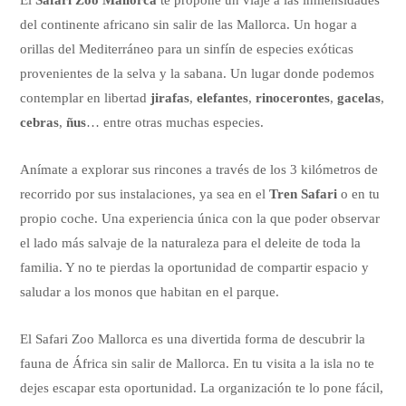
El
Safari Zoo Mallorca
te propone un viaje a las inmensidades
del continente africano sin salir de las Mallorca. Un hogar a
orillas del Mediterráneo para un sinfín de especies exóticas
provenientes de la selva y la sabana. Un lugar donde podemos
contemplar en libertad
jirafas
,
elefantes
,
rinocerontes
,
gacelas
,
cebras
,
ñus
… entre otras muchas especies.
Anímate a explorar sus rincones a través de los 3 kilómetros de
recorrido por sus instalaciones, ya sea en el
Tren Safari
o en tu
propio coche. Una experiencia única con la que poder observar
el lado más salvaje de la naturaleza para el deleite de toda la
familia. Y no te pierdas la oportunidad de compartir espacio y
saludar a los monos que habitan en el parque.
El Safari Zoo Mallorca es una divertida forma de descubrir la
fauna de África sin salir de Mallorca. En tu visita a la isla no te
dejes escapar esta oportunidad. La organización te lo pone fácil,