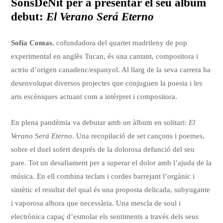
SonsDeNit per a presentar el seu àlbum
debut:
El Verano Será Eterno
Sofía Comas
, cofundadora del quartet madrileny de pop
experimental en anglès Tucan, és una cantant, compositora i
actriu d’origen canadenc/espanyol. Al llarg de la seva carrera ha
desenvolupat diversos projectes que conjuguen la poesia i les
arts escèniques actuant com a intèrpret i compositora.
En plena pandèmia va debutar amb un àlbum en solitari:
El
Verano Será Eterno
. Una recopilació de set cançons i poemes,
sobre el duel sofert després de la dolorosa defunció del seu
pare. Tot un desafiament per a superar el dolor amb l’ajuda de la
música. En ell combina teclats i cordes barrejant l’orgànic i
sintètic el resultat del qual és una proposta delicada, subyugante
i vaporosa alhora que necessària. Una mescla de soul i
electrònica capaç d’esmolar els sentiments a través dels seus