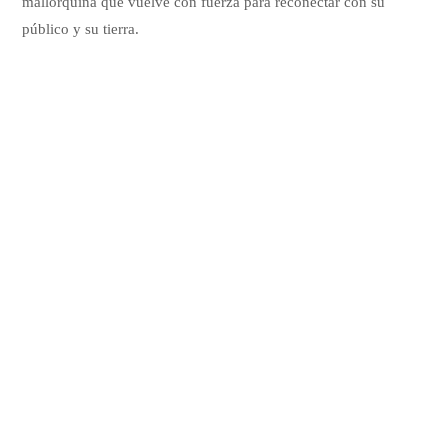
mallorquina que vuelve con fuerza para reconectar con su
público y su tierra.