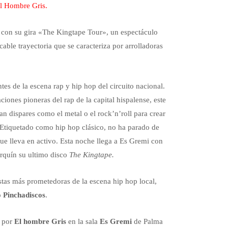
El Hombre Gris.
con su gira «The Kingtape Tour», un espectáculo
able trayectoria que se caracteriza por arrolladoras
s de la escena rap y hip hop del circuito nacional.
ones pioneras del rap de la capital hispalense, este
tan dispares como el metal o el rock’n’roll para crear
Etiquetado como hip hop clásico, no ha parado de
ue lleva en activo. Esta noche llega a Es Gremi con
lorquín su ultimo disco
The Kingtape.
stas más prometedoras de la escena hip hop local,
 Pinchadiscos
.
 por
El hombre Gris
en la sala
Es Gremi
de Palma