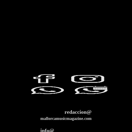
redaccion@
mallorcamusicmagazine.com
info@