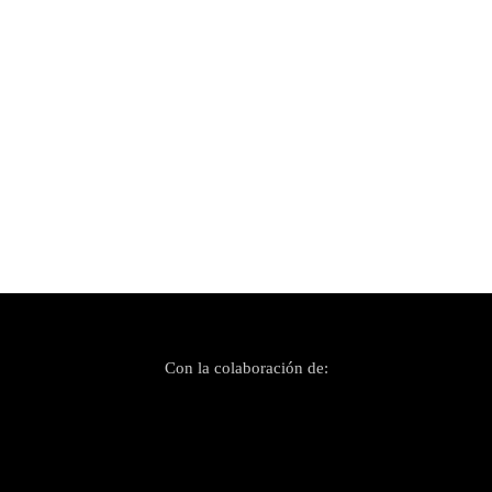
Publicado el 20 julio, 2023
Vuelve Street Music Palma: el sábado 22 de
julio en el Parc de la Mar
Con la colaboración de: