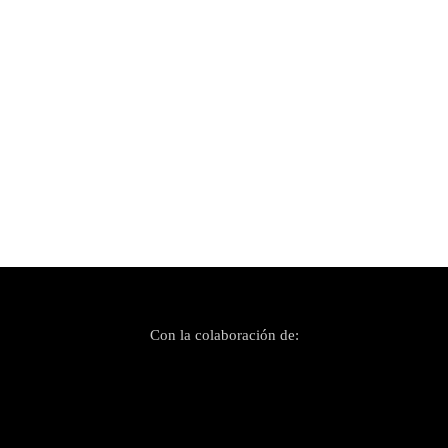
Publicado el 24 enero, 2026
Segunda edición de los premios MEM a la
escena electrónica local
Con la colaboración de: