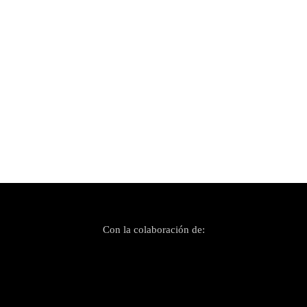
Publicado el 18 octubre, 2025
Xisk ho encén tot amb «1Lokura»
Con la colaboración de: