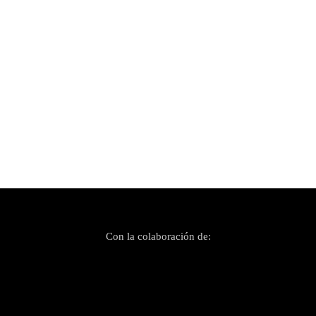
Publicado el 3 febrero, 2023
‘Ata’ Lassalle: «Underground es todo lo que
indagas y consigues por tu cuenta»
Con la colaboración de: