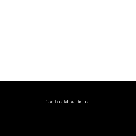
Publicado el 6 noviembre, 2025
El street punk de Toc de Queda demuestra su
vigencia
Con la colaboración de: