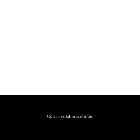
Publicado el 8 diciembre, 2023
Billy Flamingos y David Van Bylen llevan a la
pista de baile «Estanque Euforia»
Con la colaboración de: