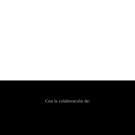
Publicado el 1 abril, 2026
«Dance» para bailar más, más y más con
Midnight Walkers
Con la colaboración de: