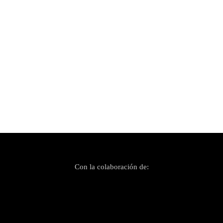
Publicado el 16 diciembre, 2023
En memoria de Rafa Murillo (1968 – 2023)
Con la colaboración de: