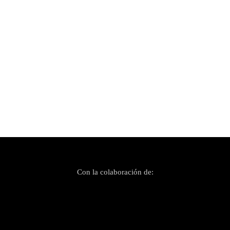
Publicado el 21 enero, 2021
Escucha «Adiós Presidente», la «cálida»
despedida de Celtas Cortos a Donald Trump
Con la colaboración de: