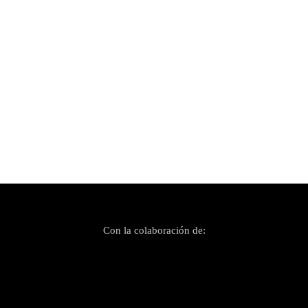
Publicado el 11 mayo, 2022
Este viernes 13 de mayo ADAPTATETU nos
trae al Langui en su Ciclo de follones
Con la colaboración de: