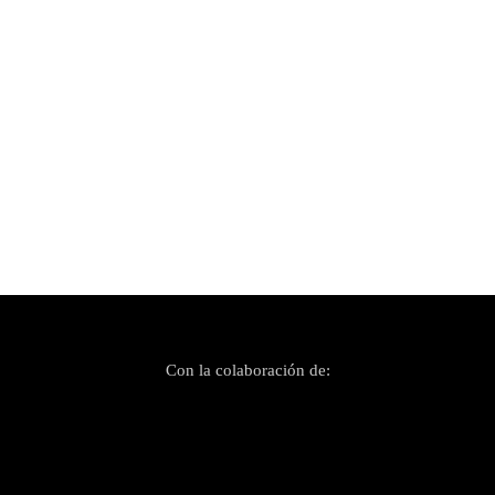
Publicado el 1 abril, 2026
«Dance» para bailar más, más y más con
Midnight Walkers
Con la colaboración de: