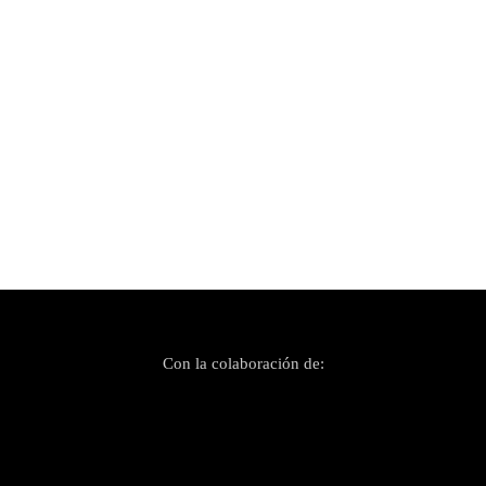
Publicado el 16 noviembre, 2025
Dante Spinetta en la Sala Zero de Es Gremi
Con la colaboración de: