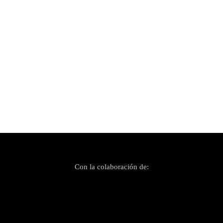
Publicado el 27 octubre, 2019
Bustamante en Trui Teatre
Con la colaboración de: