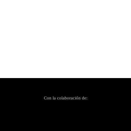
Publicado el 12 junio, 2021
DRIVE nos invitan a bailar en «Nobody», su
primer lanzamiento
Con la colaboración de: