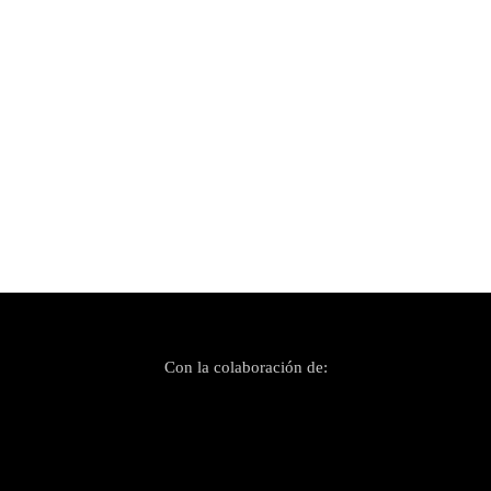
Publicado el 18 noviembre, 2025
Es Gremi Sounds sábado
Con la colaboración de: