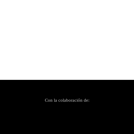
Publicado el 16 julio, 2024
El festival Cançons de la Mediterrània celebra
40 años de trayectoria
Con la colaboración de: