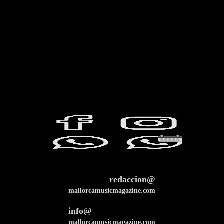
redaccion@
mallorcamusicmagazine.com
info@
mallorcamusicmagazine.com