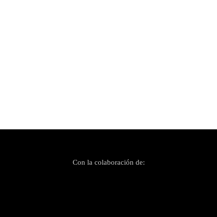
Publicado el 23 febrero, 2021
Salvatge Cor i Ginestà llançen un remix de
«Flor de Fusta»
Con la colaboración de: