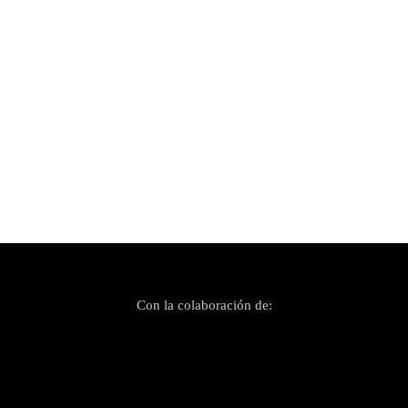
Publicado el 27 marzo, 2025
Palma OnSeason Fest: música, diversión y
cultura para todos
Con la colaboración de: