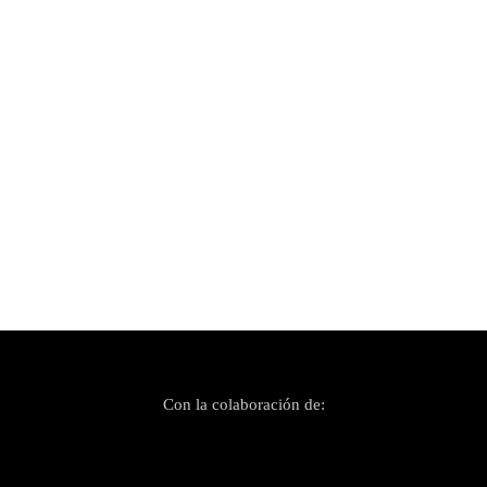
Publicado el 2 junio, 2024
Alhajas para celebrar veinticinco SonsDeNit
Con la colaboración de: