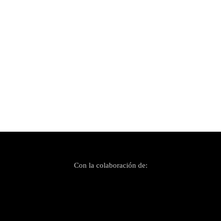
Publicado el 21 enero, 2025
Los conciertos de la Revetla de Sant Sebastià
en imágenes
Con la colaboración de: