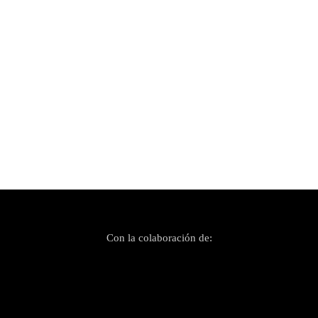
Publicado el 31 marzo, 2026
Los Romeos se enamoran de Samantha Hudson
y viceversa en «Muérdeme»
Con la colaboración de: