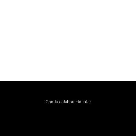
Publicado el 2 junio, 2024
Alhajas para celebrar veinticinco SonsDeNit
Con la colaboración de: