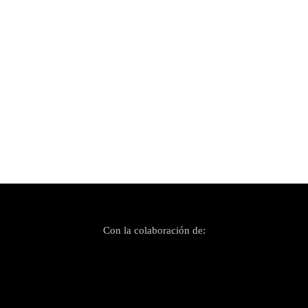
Publicado el 19 mayo, 2026
The Most Beautiful Days: Redd Kross +
Peligro! en Es Gremi
Con la colaboración de: