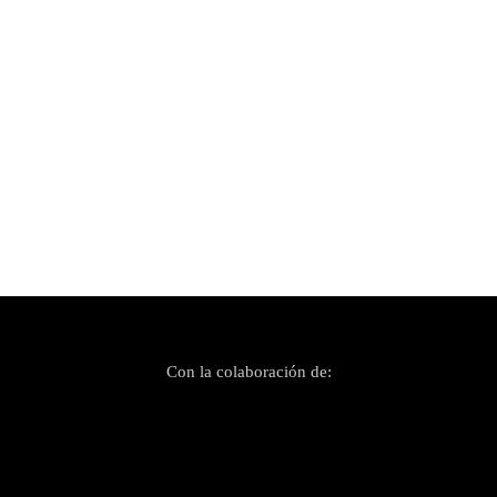
Publicado el 23 abril, 2025
Música para leer por Sant Jordi
Con la colaboración de: